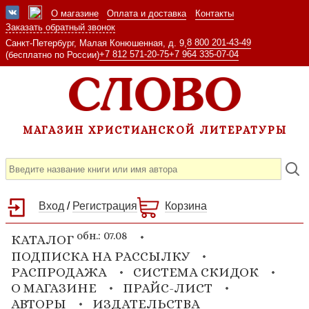
О магазине
Оплата и доставка
Контакты
Заказать обратный звонок
8 800 201-43-49
Санкт-Петербург, Малая Конюшенная, д. 9,
+7 812 571-20-75
+7 964 335-07-04
(бесплатно по России)
МАГАЗИН ХРИСТИАНСКОЙ ЛИТЕРАТУРЫ
Вход
/
Регистрация
Корзина
обн.: 07.08
КАТАЛОГ
ПОДПИСКА НА РАССЫЛКУ
РАСПРОДАЖА
СИСТЕМА СКИДОК
О МАГАЗИНЕ
ПРАЙС-ЛИСТ
АВТОРЫ
ИЗДАТЕЛЬСТВА