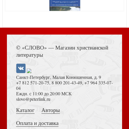
О страстях и добродетелях
О поминовении усопших по уставу церкви (Правило
Книга Иисуса Навина
веры, 2022)
© «СЛОВО» — Магазин христианской
литературы
Келейный летописец
Санкт-Петербург, Малая Конюшенная, д. 9
+7 812 571-20-75
,
8 800 201-43-49
,
+7 964 335-07-
04
Еждн. с 11:00 до 20:00 МСК
Толкование на Апокалипсис (Тихоний Африканский)
slovo@peterlink.ru
Толковый Апостол. В 4-х томах
Каталог
Авторы
О вере и жизни христианской
Оплата и доставка