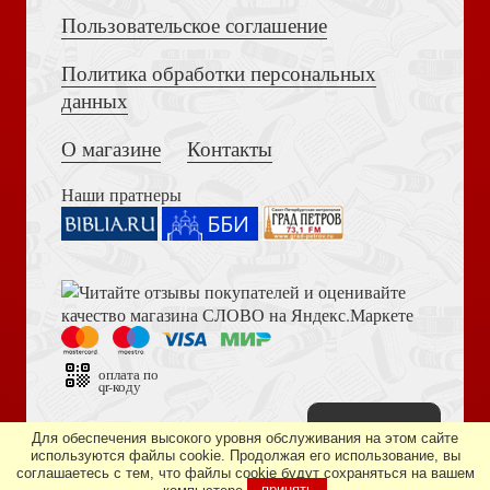
Пользовательское соглашение
Политика обработки персональных
Достоевский Ф.М. Сила и правда России (2024)
Божественное домостроительство спасения людей
данных
Жития святых на русском языке...Д.Ростовского. В 12
О магазине
Контакты
кн. — (Сибирская Благозвонница, 2011)
Наши пратнеры
Книга пророка Амоса. Введение и комментарий
О покаянии и причащении
Жития святых на русском языке...Д.Ростовского. В 12
кн. (Киев)
оплата по
qr-коду
Наверх
Дизайн сайта —
студия «Артминистри»
Для обеспечения высокого уровня обслуживания на этом сайте
используются файлы cookie. Продолжая его использование, вы
соглашаетесь с тем, что файлы cookie будут сохраняться на вашем
Библия в современном русском переводе. 073 (2025, 3-
Преображение Господне. Вход Господа в Иерусалим