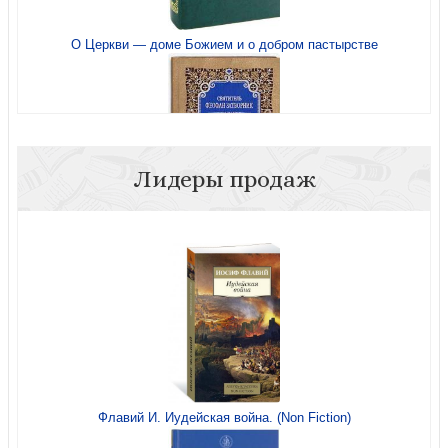
О Церкви — доме Божием и о добром пастырстве
Жития святых. ( Комплект в 3 книгах, в футляре)
Лидеры продаж
Путь ко спасению (Правило веры)
Летопись миробытия
Я вспоминаю... (Из Записок архиерея)
Флавий И. Иудейская война. (Non Fiction)