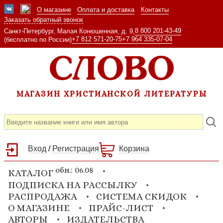
О магазине
Оплата и доставка
Контакты
Заказать обратный звонок
8 800 201-43-49
Санкт-Петербург, Малая Конюшенная, д. 9,
+7 812 571-20-75
+7 964 335-07-04
(бесплатно по России)
МАГАЗИН ХРИСТИАНСКОЙ ЛИТЕРАТУРЫ
Вход
/
Регистрация
Корзина
обн.: 06.08
КАТАЛОГ
ПОДПИСКА НА РАССЫЛКУ
РАСПРОДАЖА
СИСТЕМА СКИДОК
О МАГАЗИНЕ
ПРАЙС-ЛИСТ
АВТОРЫ
ИЗДАТЕЛЬСТВА