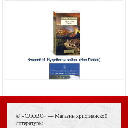
Благодать и закон. Толкование на Послание апостола
Павла к Римлянам
Живая память: святые и мы
Флавий И. Иудейская война. (Non Fiction)
Методические рекомендации для преподавателей к
учебнику Четвероевангелие в 3-х томах
Начнем с самого простого
Книга Иисуса Навина
© «СЛОВО» — Магазин христианской
Пострадавшие в годы гонений. Портреты и судьбы. В 3-
Собрание трудов. Серия 2. Том 1
литературы
х томах