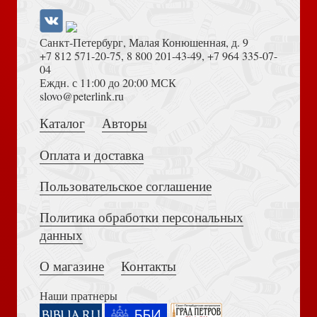
Санкт-Петербург, Малая Конюшенная, д. 9
+7 812 571-20-75
,
8 800 201-43-49
,
+7 964 335-07-
04
Еждн. с 11:00 до 20:00 МСК
Толкование на Апокалипсис (Тихоний Африканский)
slovo@peterlink.ru
Собрание трудов. Серия 1. Том 1
Русские праведники и исповедники XX века
Каталог
Авторы
Оплата и доставка
Пользовательское соглашение
Политика обработки персональных
Достоевский Ф.М. Сила и правда России (2024)
данных
Ревнуйте о дарах духовных: О молитвенном делании и
Четвероевангелие Т.1 (Митр. Волоколамский Иларион)
духовном возрастании
О магазине
Контакты
Наши пратнеры