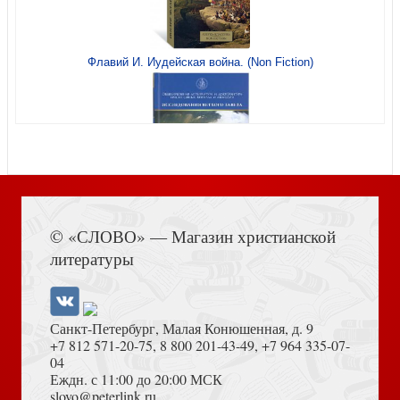
Флавий И. Иудейская война. (Non Fiction)
Моя православная Чехия
Живая память: святые и мы
Книга Иисуса Навина
Псалтирь на церковнославянском языке
© «СЛОВО» — Магазин христианской
Святой князь Владимир. Цивилизационный выбор Руси
литературы
Санкт-Петербург, Малая Конюшенная, д. 9
+7 812 571-20-75
,
8 800 201-43-49
,
+7 964 335-07-
04
Еждн. с 11:00 до 20:00 МСК
Достоевский Ф.М. Сила и правда России (2024)
slovo@peterlink.ru
По вере вашей да будет вам