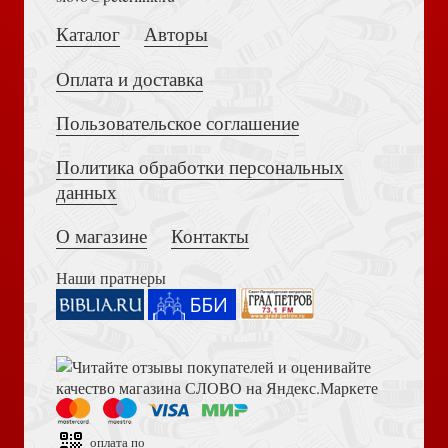
Собрание трудов. Серия 2. Том 2
Каталог
Авторы
Оплата и доставка
Пользовательское соглашение
Политика обработки персональных
Толкование на Апокалипсис (Тихоний Африканский)
Требник в 2-х тт. (Московская Патриархия РПЦ) кожаный
данных
переплет
Собрание трудов. Серия 2. Том 1
О магазине
Контакты
Наши пратнеры
Книга пророка Амоса. Введение и комментарий
Сыны Божии
*Мысли на каждый день года
оплата по