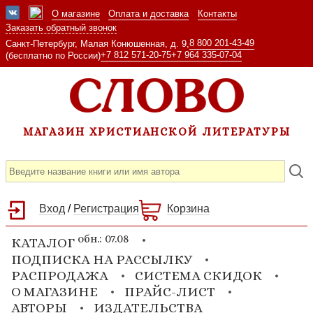
О магазине
Оплата и доставка
Контакты
Заказать обратный звонок
8 800 201-43-49
Санкт-Петербург, Малая Конюшенная, д. 9,
+7 812 571-20-75
+7 964 335-07-04
(бесплатно по России)
МАГАЗИН ХРИСТИАНСКОЙ ЛИТЕРАТУРЫ
Вход
/
Регистрация
Корзина
обн.: 07.08
КАТАЛОГ
ПОДПИСКА НА РАССЫЛКУ
РАСПРОДАЖА
СИСТЕМА СКИДОК
О МАГАЗИНЕ
ПРАЙС-ЛИСТ
АВТОРЫ
ИЗДАТЕЛЬСТВА